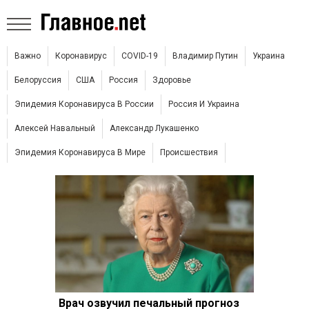
Важно
Коронавирус
COVID-19
Владимир Путин
Украина
Белоруссия
США
Россия
Здоровье
Эпидемия Коронавируса В России
Россия И Украина
Алексей Навальный
Александр Лукашенко
Эпидемия Коронавируса В Мире
Происшествия
Врач озвучил печальный прогноз