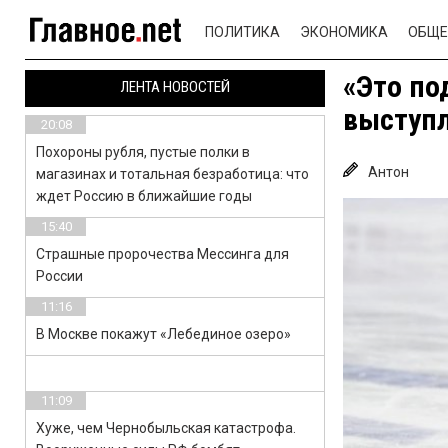
ПОЛИТИКА
ЭКОНОМИКА
ОБЩЕ
«Это по
ЛЕНТА НОВОСТЕЙ
выступ
20:08
Похороны рубля, пустые полки в
Антон
магазинах и тотальная безработица: что
ждет Россию в ближайшие годы
15:40
Страшные пророчества Мессинга для
России
11:16
В Москве покажут «Лебединое озеро»
11:09
Хуже, чем Чернобыльская катастрофа.