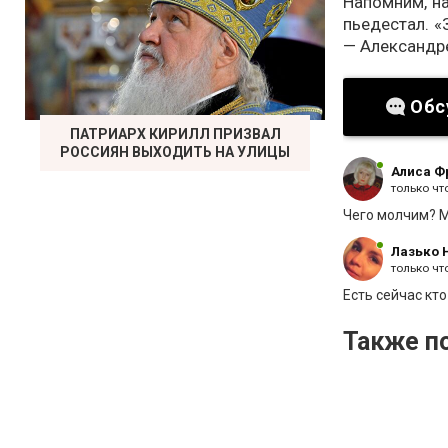
Напомним, на
пьедестал. «
— Александре
Обс
ПАТРИАРХ КИРИЛЛ ПРИЗВАЛ
РОССИЯН ВЫХОДИТЬ НА УЛИЦЫ
Алиса Ф
только чт
Чего молчим? 
Лазько 
только чт
Есть сейчас кто
Также по