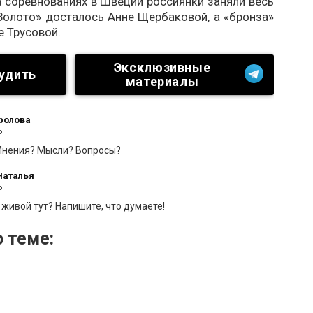
 соревнованиях в Швеции россиянки заняли весь
Золото» досталось Анне Щербаковой, а «бронза»
 Трусовой.
Эксклюзивные
удить
материалы
ролова
о
Мнения? Мысли? Вопросы?
Наталья
о
 живой тут? Напишите, что думаете!
 теме: