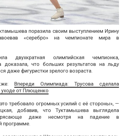
уктамышева поразила своим выступлением Ирину
авоевав «серебро» на чемпионате мира в
ила двухкратная олимпийская чемпионка,
 доказала, что больших результатов на льду
ся даже фигуристки зрелого возраста.
акже:
Впереди Олимпиада: Трусова сделала
б уходе от Плющенко
 это требовало огромных усилий с её стороны», —
уцкая, добавив, что Туктамышева выглядела
трясающе даже несмотря на падение в
й программе.