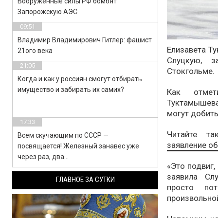
Вооруженные силы РФ бомбят
Запорожскую АЭС
09:51
Владимир Владимирович Гитлер: фашист
Елизавета Т
21ого века
Слуцкую, з
21:05
Стокгольме.
Когда и как у россиян смогут отбирать
имущество и забирать их самих?
Как отмет
Туктамышева
могут добить
17:33
Читайте т
Всем скучающим по СССР —
заявление о
посвящается! Железный занавес уже
через раз, два…
«Это подвиг,
заявила Сл
ГЛАВНОЕ ЗА СУТКИ
просто по
произвольно