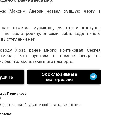
одную страну на весь мир.
кже:
Максим Аверин назвал худшую черту в
 как отметил музыкант, участники конкурса
т не свою родину, а сами себя, ведь ничего
х выступлении нет.
оводу Лоза ранее много критиковал Сергея
отмечая, что русским в номере певца на
» был только штамп в его паспорте.
Эксклюзивные
удить
материалы
дра Примакова
о
 где хочется обсудить и поболтать, никого нет!
ролова