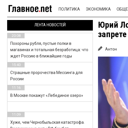
ПОЛИТИКА
ЭКОНОМИКА
ОБЩЕ
Юрий Ло
ЛЕНТА НОВОСТЕЙ
запрете
20:08
Похороны рубля, пустые полки в
Антон
магазинах и тотальная безработица: что
ждет Россию в ближайшие годы
15:40
Страшные пророчества Мессинга для
России
11:16
В Москве покажут «Лебединое озеро»
11:09
Хуже, чем Чернобыльская катастрофа.