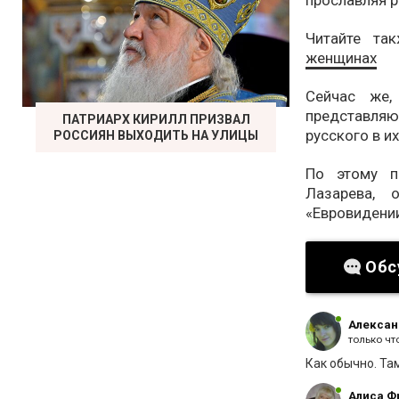
прославляя р
Читайте та
женщинах
Сейчас же,
представляю
ПАТРИАРХ КИРИЛЛ ПРИЗВАЛ
русского в и
РОССИЯН ВЫХОДИТЬ НА УЛИЦЫ
По этому п
Лазарева, 
«Евровидении
Обс
Алексан
только чт
Как обычно. Там
Алиса Ф