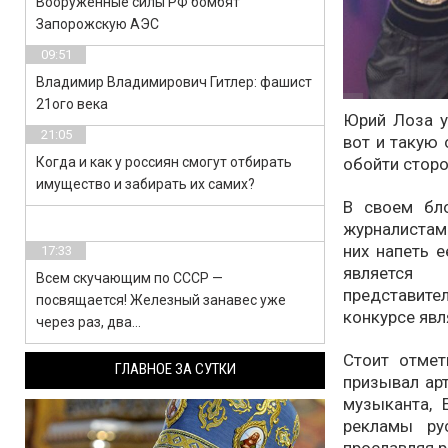
Вооруженные силы РФ бомбят
Запорожскую АЭС
09:51
Владимир Владимирович Гитлер: фашист
21ого века
Юрий Лоза у
21:05
вот и такую
Когда и как у россиян смогут отбирать
обойти сторо
имущество и забирать их самих?
В своем бло
журналистам
них напеть е
17:33
является 
Всем скучающим по СССР —
представит
посвящается! Железный занавес уже
конкурсе явл
через раз, два…
Стоит отмет
ГЛАВНОЕ ЗА СУТКИ
призывал арт
музыканта, 
рекламы ру