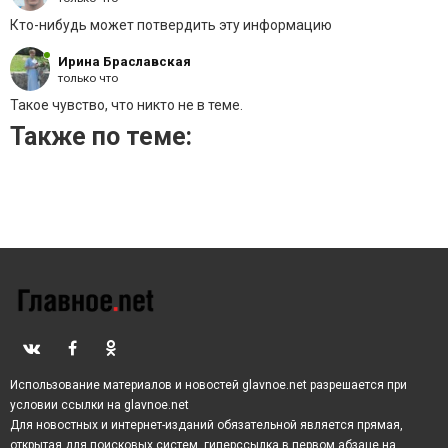
шоу, в которых нет места живым эмоциям
Кто-нибудь может потвердить эту информацию
участников.
Ирина Браславская
только что
По словам артиста, являвшегося участником
нескольких известных программ, дошло до того, что
Такое чувство, что никто не в теме.
постановочной стала даже передача «Поле Чудес».
Также по теме:
«Я думаю, что так просто легче! Легче редакторам и
режиссёрам», — объяснил причины такого явления
Марочкин.
Использование материалов и новостей glavnoe.net разрешается при
условии ссылки на glavnoe.net
Для новостных и интернет-изданий обязательной является прямая,
открытая для поисковых систем, гиперссылка в первом абзаце на