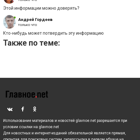
даже не пытаются исчезнуть и где-то затеряться. Они
Этой информации можно доверять?
продолжают вести публичную деятельность,
всячески о себе напоминая.
Андрей Гордеев
только что
Кто-нибудь может потвердить эту информацию
Также по теме:
Обсудить ситуацию решил и известный российский
актер Станислав Садальский. Знаменитость зло
прокомментировал способности женщины к
рисованию и язвительно подметил, что хотел бы
видеть ее работы в Эрмитаже и Третьяковке.
Использование материалов и новостей glavnoe.net разрешается при
условии ссылки на glavnoe.net
Для новостных и интернет-изданий обязательной является прямая,
открытая для поисковых систем, гиперссылка в первом абзаце на