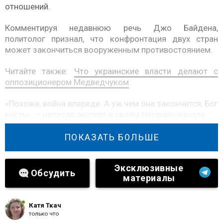
отношений.
Комментируя недавнюю речь Джо Байдена,
политолог признал, что конфронтация двух стран
может закончиться вооруженным противостоянием.
Читайте также:
Что украинские власти делают с
оппозиционером Медведчуком
«Похоже, война впереди. А уж чем она закончится, Бог
весть», — написал эксперт в своем telegram-канале.
Также Сатановский обратил внимание на ряд
ПОКАЗАТЬ БОЛЬШЕ
оговорок, которые совершил американский
президент, констатировав тот факт, что со здоровьем
Эксклюзивные
у 78-летнего политика уже не все ладно.
Обсудить
материалы
Катя Ткач
только что