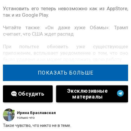
Установить его теперь невозможно как из AppStore,
так и из Google Play.
Читайте также:
«Он даже хуже Обамы»: Трамп
считает, что США ждет распад
При попытке обновить уже существующее
приложение, всплывает уведомление о том, что оно
было удалено и не может продолжить свою работу.
Официальные комментарии от компаний до сих пор
ПОКАЗАТЬ БОЛЬШЕ
не поступили. Журналисты уже подали запросы с
целью понять, чем было вызвано подобное решение.
Эксклюзивные
Обсудить
материалы
Источник: rambler.ru
Ирина Браславская
только что
Такое чувство, что никто не в теме.