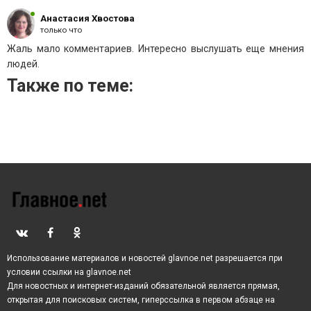
В США, тем временем, сообщили, что внимательно
следят за развитием событий и оценивают, могут ли
Анастасия Хвостова
только что
остановить столкновения.
Жаль мало комментариев. Интересно выслушать еще мнения
людей.
Также по теме:
Использование материалов и новостей glavnoe.net разрешается при
условии ссылки на glavnoe.net
Для новостных и интернет-изданий обязательной является прямая,
открытая для поисковых систем, гиперссылка в первом абзаце на