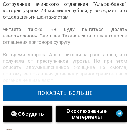
Сотрудница ачинского отделения “Альфа-банка”,
которая украла 23 миллиона рублей, утверждает, что
отдала деньги шантажистам.
Читайте также:
«Я буду пытаться делать
невозможное»: Светлана Тихановская о планах после
оглашения приговора супругу
Во время допроса Анна Григорьева рассказала, что
получала от преступников угрозы. Но при этом
описать злоумышленников женщина не смогла,
поэтому ее показания доверия у правоохранительных
органов не вызывают.
Сегодня суд должен выбрать женщине меру
ПОКАЗАТЬ БОЛЬШЕ
пресечения.
Эксклюзивные
Обсудить
материалы