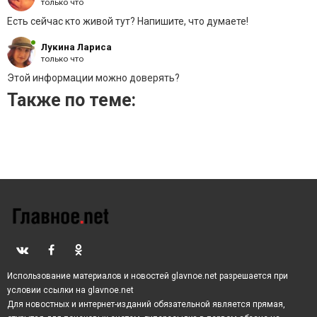
«СП-2» стало требование Берлина создать в ФРГ
только что
дочернюю компанию, которая будет оператором
Есть сейчас кто живой тут? Напишите, что думаете!
немецкой части трубопровода.
Лукина Лариса
только что
Этой информации можно доверять?
Также по теме:
Использование материалов и новостей glavnoe.net разрешается при
условии ссылки на glavnoe.net
Для новостных и интернет-изданий обязательной является прямая,