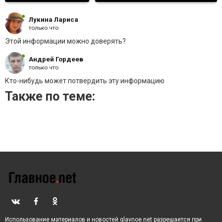
своего коллегу продвигать переговоры в
«нормандском формате».
Лукина Лариса
только что
Этой информации можно доверять?
Андрей Гордеев
только что
Кто-нибудь может потвердить эту информацию
Также по теме:
Использование материалов и новостей glavnoe.net разрешается при