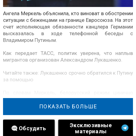
Ангела Меркель объяснила, кто виноват в обострении
ситуации с беженцами на границе Евросоюза. На этот
счет исполняющая обязанности канцлера Германии
высказалась в ходе телефонной беседы с
Владимиром Путиным.
Как передает ТАСС, политик уверена, что наплыв
мигрантов организован Александром Лукашенко.
Читайте также:
Лукашенко срочно обратился к Путину
за помощью
По словам Меркель, белорусский режим цинично
использует жителей Ближнего Востока для того,
чтобы атаковать Европу.
ПОКАЗАТЬ БОЛЬШЕ
Стоит отметить, что в разговоре с Владимиром
Эксклюзивные
Путиным фактический руководитель Германии также
Обсудить
материалы
подняла вопрос безопасности Украины, призвав