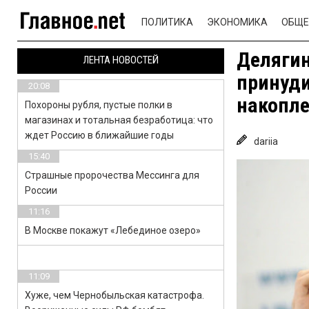
ПОЛИТИКА
ЭКОНОМИКА
ОБЩЕ
Делягин
ЛЕНТА НОВОСТЕЙ
принуди
20:08
накопле
Похороны рубля, пустые полки в
магазинах и тотальная безработица: что
ждет Россию в ближайшие годы
dariia
15:40
Страшные пророчества Мессинга для
России
11:16
В Москве покажут «Лебединое озеро»
11:09
Хуже, чем Чернобыльская катастрофа.