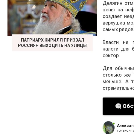
Делягин отм
цены на неф
создает нез
верхушка мо
самых рядов
ПАТРИАРХ КИРИЛЛ ПРИЗВАЛ
Власти не 
РОССИЯН ВЫХОДИТЬ НА УЛИЦЫ
налоги для 
сектор.
Для обычных
столько же 
меньше. А т
стремительн
Обс
Алексан
только чт