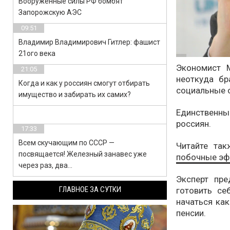
Вооруженные силы РФ бомбят
Запорожскую АЭС
09:51
Владимир Владимирович Гитлер: фашист
21ого века
Экономист 
21:05
неоткуда бр
Когда и как у россиян смогут отбирать
социальные 
имущество и забирать их самих?
Единственн
россиян.
17:33
Всем скучающим по СССР —
Читайте та
посвящается! Железный занавес уже
побочные э
через раз, два…
Эксперт пре
ГЛАВНОЕ ЗА СУТКИ
готовить се
начаться как
пенсии.