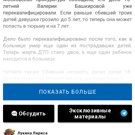
летней Валерии Башкировой уже
переквалифицировали. Если раньше сбившей троих
детей девушке грозило до 5 лет, то теперь она может
попасть в тюрьму и на 7 лет.
Дело было переквалифицировано после того, как в
больнице умер еще один из пострадавших детей.
Теперь жертв ДТП стало двое, а еще один ребенок
находится в больнице.
Читайте также:
Сбившая насмерть двоих детей 18-
летняя студентка отправлена под домашний арест
Валерия продолжает находиться под домашним
ПОКАЗАТЬ БОЛЬШЕ
арестом до середины сентября. Переводить в СИЗО
ее не будут.
Эксклюзивные
Обсудить
материалы
Юрист Александр Карабанов рассказал, какие
перспективы ждут 18-летнюю россиянку. Эксперт
отметил, что в таких делах значение имеет все:
Лукина Лариса