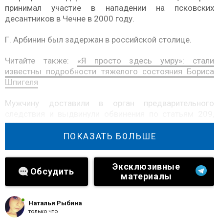
принимал участие в нападении на псковских
десантников в Чечне в 2000 году.
Г. Арбинин был задержан в российской столице.
Читайте также:
«Я просто здесь умру»: стали
известны подробности тяжелого состояния Бориса
Шпигеля
Мужчину доставили в орган предварительного
следствия и выдвинули обвинения по статьям 209,
279 и 317.
ПОКАЗАТЬ БОЛЬШЕ
Известно, что розыск преступников, которые
ответственны за террористические преступления
Эксклюзивные
прошедших лет, продолжается по сегодняшний день.
Обсудить
материалы
Наталья Рыбина
только что