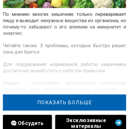
По мнению многих кишечник только переваривает
пищу и выводит ненужные вещества из организма, но
почему-то забывают о его влиянии на иммунитет и
энергию.
Читайте также:
3 проблемы, которые быстро решит
пена для бритья
Для поддержания нормальной работы кишечника
достаточно выработать у себя три привычки.
Первая – употреблять достаточное количество
жидкости. Если человек пьет мало жидкости, то
кишечник впитывает ее из употребленной пищи. Из-за
этого масса становится сухой, что затрудняет ее
ПОКАЗАТЬ БОЛЬШЕ
передвижение далее по организму.
Эксклюзивные
Важно учесть, что жидкость – это вода, а не
Обсудить
материалы
сахаросодержащие соки, кофе и подобные.