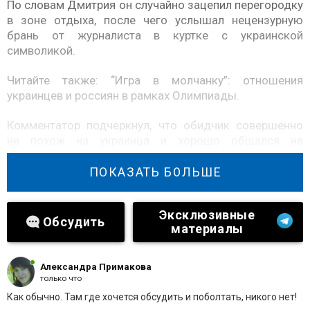
По словам Дмитрия он случайно зацепил перегородку
в зоне отдыха, после чего услышал нецензурную
брань от журналиста в куртке с украинской
символикой.
Читайте также:
“Игра в молчанку”: отношения
украинцев и россиян в рамках Олимпиады.
Комментатор подчеркнул, что обидчик совершенно
не похож на украинца и хорошо общался на
английском.
ПОКАЗАТЬ БОЛЬШЕ
Губерниев подытожил, что оппонент был агрессивно
настроен и практически сам спровоцировал
Эксклюзивные
конфликтную ситуацию.
Обсудить
материалы
Александра Примакова
только что
Как обычно. Там где хочется обсудить и поболтать, никого нет!