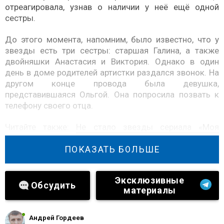
отреагировала, узнав о наличии у неё ещё одной
сестры.
До этого момента, напомним, было известно, что у
звезды есть три сестры: старшая Галина, а также
двойняшки Анастасия и Виктория. Однако в один
день в доме родителей артистки раздался звонок. На
другом конце провода была девушка,
представившаяся Ольгой. Она попросила позвать к
телефону своего отца.
Читайте также:
Не стало звезды сериала «Моя
прекрасная няня»
ПОКАЗАТЬ БОЛЬШЕ
«Я сказала: «Здравствуй, Оля! Молодец, что
позвонила!». Она расплакалась: «А я думала, вы
Эксклюзивные
бросите трубку»», — рассказала Тамара Витальевна
Обсудить
материалы
журналистам.
По словам женщины, Вера была чрезвычайно рада
Андрей Гордеев