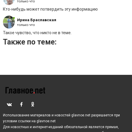
узнать, что у неё, оказывается, есть еще одна сестра.
только что
Как выяснилось, Ольга родилась от отца Брежневой
Кто-нибудь может потвердить эту информацию
во время его первого брака. Сейчас женщина
замужем и живет в Краснодаре.
Ирина Браславская
только что
Такое чувство, что никто не в теме.
Также по теме:
Использование материалов и новостей glavnoe.net разрешается при
условии ссылки на glavnoe.net
Для новостных и интернет-изданий обязательной является прямая,