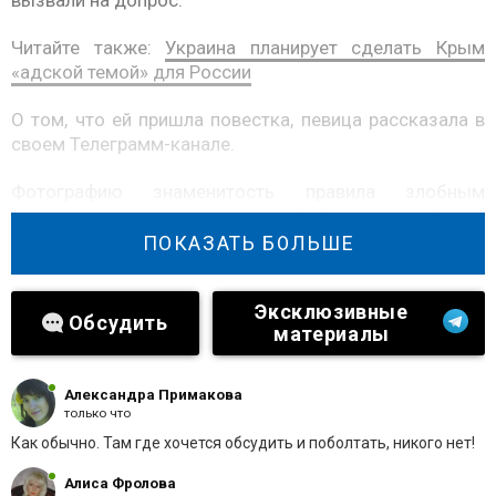
вызвали на допрос.
Читайте также:
Украина планирует сделать Крым
«адской темой» для России
О том, что ей пришла повестка, певица рассказала в
своем Телеграмм-канале.
Фотографию знаменитость правила злобным
комментарием на тему того, что “в Клинском районе с
преступностью полностью справились”. Также она
ПОКАЗАТЬ БОЛЬШЕ
отметила, что не в первый раз “вызывают на допросы
и пугают статьями”.
Эксклюзивные
Обсудить
материалы
Александра Примакова
только что
Как обычно. Там где хочется обсудить и поболтать, никого нет!
Алиса Фролова