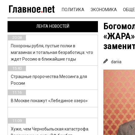
ПОЛИТИКА
ЭКОНОМИКА
ОБЩЕ
Богомол
ЛЕНТА НОВОСТЕЙ
«ЖАРА» 
20:08
замени
Похороны рубля, пустые полки в
магазинах и тотальная безработица: что
ждет Россию в ближайшие годы
dariia
15:40
Страшные пророчества Мессинга для
России
11:16
В Москве покажут «Лебединое озеро»
11:09
Хуже, чем Чернобыльская катастрофа.