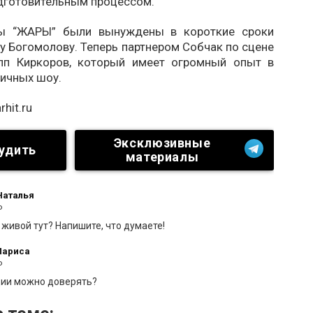
одготовительным процессом.
ры “ЖАРЫ” были вынуждены в короткие сроки
у Богомолову. Теперь партнером Собчак по сцене
пп Киркоров, который имеет огромный опыт в
личных шоу.
rhit.ru
Эксклюзивные
удить
материалы
Наталья
о
 живой тут? Напишите, что думаете!
Лариса
о
ии можно доверять?