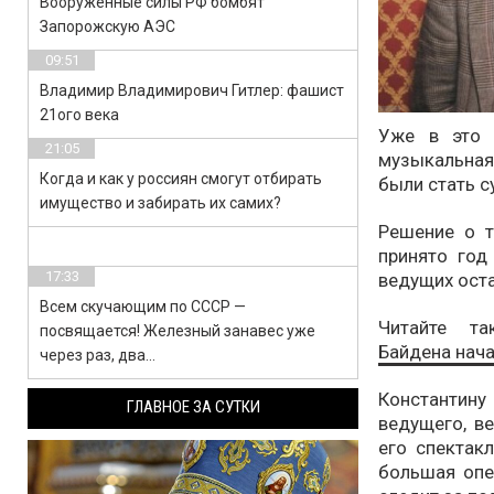
Вооруженные силы РФ бомбят
Запорожскую АЭС
09:51
Владимир Владимирович Гитлер: фашист
21ого века
Уже в это 
21:05
музыкальная
Когда и как у россиян смогут отбирать
были стать с
имущество и забирать их самих?
Решение о т
принято год
17:33
ведущих оста
Всем скучающим по СССР —
Читайте т
посвящается! Железный занавес уже
Байдена нача
через раз, два…
Константин
ГЛАВНОЕ ЗА СУТКИ
ведущего, в
его спектак
большая опе