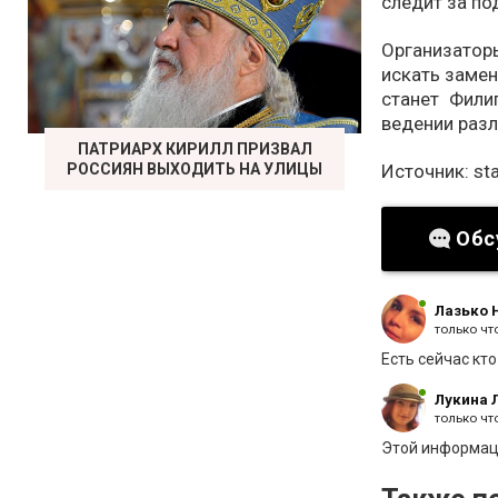
следит за п
Организато
искать замен
станет Фили
ведении раз
ПАТРИАРХ КИРИЛЛ ПРИЗВАЛ
Источник: sta
РОССИЯН ВЫХОДИТЬ НА УЛИЦЫ
Обс
Лазько 
только чт
Есть сейчас кто
Лукина 
только чт
Этой информац