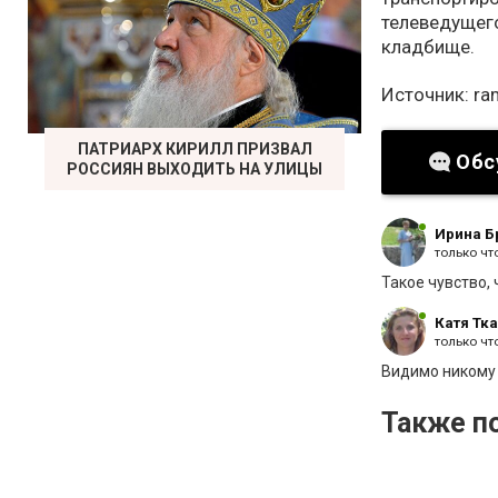
телеведуще
кладбище.
Источник:
ra
ПАТРИАРХ КИРИЛЛ ПРИЗВАЛ
Обс
РОССИЯН ВЫХОДИТЬ НА УЛИЦЫ
Ирина Б
только чт
Такое чувство, 
Катя Тк
только чт
Видимо никому 
Также по