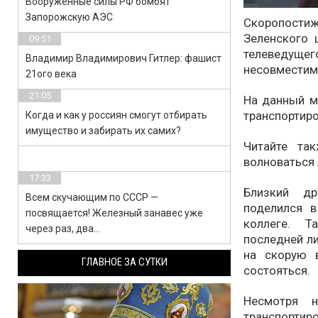
Вооруженные силы РФ бомбят
Запорожскую АЭС
Скоропости
Зеленского 
09:51
телеведущег
Владимир Владимирович Гитлер: фашист
несовместим
21ого века
21:05
На данный м
транспортиро
Когда и как у россиян смогут отбирать
имущество и забирать их самих?
Читайте та
волноваться
17:33
Близкий др
Всем скучающим по СССР —
поделился 
посвящается! Железный занавес уже
коллеге. Т
через раз, два…
последней ли
на скорую 
ГЛАВНОЕ ЗА СУТКИ
состояться.
Несмотря 
транспортир