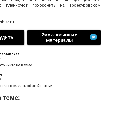
го планируют похоронить на Троекуровском
mbler.ru
Эксклюзивные
удить
материалы
раславская
о
что никто не в теме.
ач
о
нечего сказать об этой статье.
 теме: