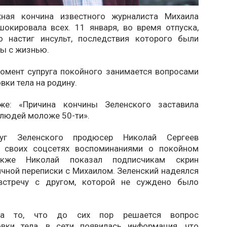
жная кончина известного журналиста Михаила
шокировала всех. 11 января, во время отпуска,
о настиг инсульт, последствия которого были
ы с жизнью.
омент супруга покойного занимается вопросами
вки тела на родину.
кже:
«Причина кончины Зеленского заставила
 людей моложе 50-ти».
уг Зеленского продюсер Николай Сергеев
в своих соцсетях воспоминаниями о покойном
акже Николай показал подписчикам скрин
чной переписки с Михаилом. Зеленский надеялся
встречу с другом, которой не суждено было
на то, что до сих пор решается вопрос
овки тела, в сети появилась информация, что