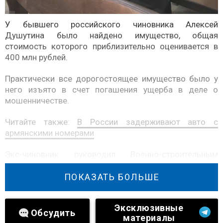
У бывшего российского чиновника Алексей
Душутина было найдено имущество, общая
стоимость которого приблизительно оценивается в
400 млн рублей.
Практически все дорогостоящее имущество было у
него изъято в счет погашения ущерба в деле о
мошенничестве.
Читайте также:
В России задерживают авто с
армянскими номерами
Экс-чиновник руководил Военно-строительным
управлением Москвы в период с 2006 по 2011 года.
Обязанностью организации было строительство
ПОКАЗАТЬ БОЛЬШЕ
ведомственных объектов для Министерства обороны
в столице РФ и Московской области.
Эксклюзивные
Обсудить
материалы
Душутина заподозрила в мошенничестве экс-