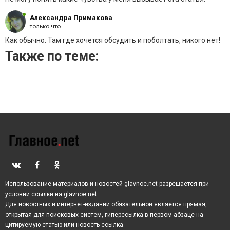
Международной федерации хоккея отстранил
сборную России от участия в международных матчах.
Александра Примакова
только что
К слову, такая же участь настигла и сборную
Белоруссии, поэтому Путину придется
Как обычно. Там где хочется обсудить и поболтать, никого нет!
довольствоваться матчами разве что с
Также по теме:
беспрекословно слушающимся его Александром
Лукашенко.
Впрочем, хоккей – не единственная спортивная
потеря российского президента. Владимир
Владимирович всегда отличался своей любовью к
боевым искусствам. Он получил статус мастера
спорта по самбо и дзюдо, а также стал обладателем
почетного дана в тхэквондо. В этом спорте у Путина
тоже больше нет никаких привилегий. Учитывая
войну, которую развязало руководство РФ,
Использование материалов и новостей glavnoe.net разрешается при
Международная федерация дзюдо лишила его
условии ссылки на glavnoe.net
статуса почетного президента и посла.
Для новостных и интернет-изданий обязательной является прямая,
открытая для поисковых систем, гиперссылка в первом абзаце на
Несут потери и финансы российского лидера. Ни для
цитируемую статью или новость ссылка.