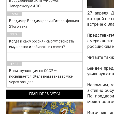
Вооруженные силы РФ бомбят
Запорожскую АЭС
27 апреля Д
09:51
которой не с
Владимир Владимирович Гитлер: фашист
встрече с В
21ого века
21:05
Представи
американск
Когда и как у россиян смогут отбирать
российским к
имущество и забирать их самих?
Читайте такж
17:33
Байден пред
Всем скучающим по СССР —
увильнул от 
посвящается! Железный занавес уже
через раз, два…
Напомним, ч
активно обсу
ГЛАВНОЕ ЗА СУТКИ
По предвар
может состоя
Источник: ram