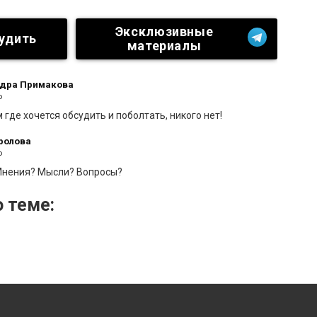
Эксклюзивные
удить
материалы
дра Примакова
о
 где хочется обсудить и поболтать, никого нет!
ролова
о
Мнения? Мысли? Вопросы?
 теме: