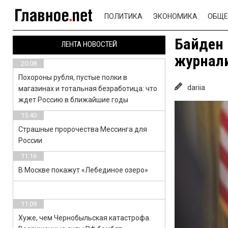
ПОЛИТИКА
ЭКОНОМИКА
ОБЩЕ
Байден 
ЛЕНТА НОВОСТЕЙ
журнали
20:08
Похороны рубля, пустые полки в
dariia
магазинах и тотальная безработица: что
ждет Россию в ближайшие годы
15:40
Страшные пророчества Мессинга для
России
11:16
В Москве покажут «Лебединое озеро»
11:09
Хуже, чем Чернобыльская катастрофа.