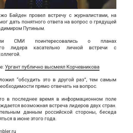
жо Байден провел встречу с журналистами, на
мог дать понятного ответа на вопрос о грядущей
ладимиром Путиным.
тели СМИ поинтересовались о планах
ого лидера касательно личной встречи с
оллегой.
е:
Ургант публично высмеял Корчевникова
ложил “обсудить это в другой раз”, тем самым
необходимости прямо отвечать на вопрос.
то в последнее время в информационном поле
ждается возможная встреча лидеров двух стран.
ительным данным российской стороны, беседа
ться в июне этого года.
bler.ru