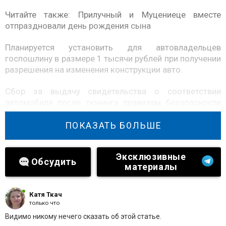
Читайте также:
Прилучный и Муцениеце вместе
отпраздновали день рождения сына
Планируется установить для автовладельцев
госпошлину в размере 1 тысячи рублей при получении
разрешения на изменения конструкции авто.
Сбор за выдачу свидетельства о соответствии
автомобиля после тюнинга правилам безопасности
будет составлять от 800 до тысячи рублей.
ПОКАЗАТЬ БОЛЬШЕ
На предоставление разрешения на допуск
транспортного средства к перевозке опасных грузов
Эксклюзивные
будет установлена пошлина, которая составит 1500
Обсудить
материалы
рублей. Сбор за продление данного разрешения –
тысяча рублей.
Катя Ткач
только что
Видимо никому нечего сказать об этой статье.